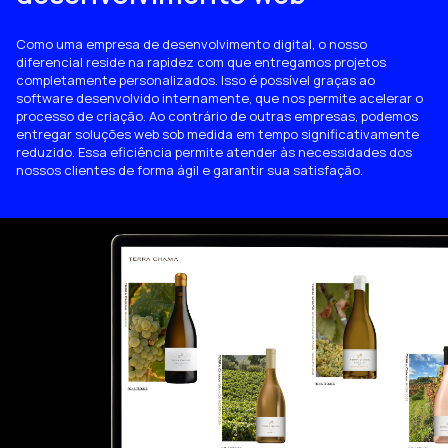
Como uma empresa de desenvolvimento digital, o nosso
diferencial reside na rapidez com que entregamos projetos
completamente personalizados. Isso é possível graças ao
software desenvolvido internamente, que nos permite acelerar o
processo de criação. Ao contrário de outras empresas, podemos
entregar soluções web sob medida em tempo significativamente
reduzido. Essa eficiência permite atender às necessidades dos
nossos clientes de forma ágil e garantir sua satisfação.